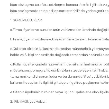
İşbu sözleşme taraflara sözleşme konusu site ile ilgili hak ve
işbu sözleşmede talep edilen şartlar dahilinde yerine getirece
1. SORUMLULUKLAR
a.Firma, fiyatlar ve sunulan ürün ve hizmetler üzerinde değişik
b.Firma, üyenin sözleşme konusu hizmetlerden, teknik arızalar 
c.Kullanıcı, sitenin kullanımında tersine mühendislik yapmay
halde ve 3. Kişiler nezdinde doğacak zararlardan sorumlu olac
d.Kullanıcı, site içindeki faaliyetlerinde, sitenin herhangi bir b
müstehcen, pornografik, kişilik haklarını zedeleyen, telif hakl
tamamen kendisi sorumludur ve bu durumda ‘Site’ yetkilileri, bu 
kullanıcı hesapları ile ilgili bilgi talepleri gelirse paylaşma hakkın
e.Sitenin üyelerinin birbirleri veya üçüncü şahıslarla olan ilişk
2. Fikri Mülkiyet Hakları