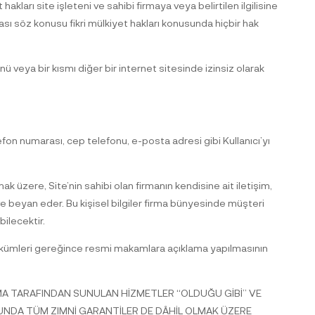
hakları site işleteni ve sahibi firmaya veya belirtilen ilgilisine
ması söz konusu fikri mülkiyet hakları konusunda hiçbir hak
 veya bir kısmı diğer bir internet sitesinde izinsiz olarak
 telefon numarası, cep telefonu, e-posta adresi gibi Kullanıcı’yı
k üzere, Site’nin sahibi olan firmanın kendisine ait iletişim,
ve beyan eder. Bu kişisel bilgiler firma bünyesinde müşteri
ilecektir.
 hükümleri gereğince resmi makamlara açıklama yapılmasının
RMA TARAFINDAN SUNULAN HİZMETLER “OLDUĞU GİBİ” VE
UNDA TÜM ZIMNİ GARANTİLER DE DÂHİL OLMAK ÜZERE