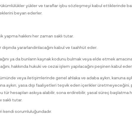
 yükümlülükler yükler ve taraflar işbu sözleşmeyi kabul ettiklerinde 
klerini beyan ederler.
lik yapma hakkını her zaman saklı tutar.
dışında yararlandırılacağını kabul ve taahhüt eder.
acağını ya da bunların kaynak kodunu bulmak veya elde etmek amacın
ağını, hakkında hukuki ve cezai işlem yapılacağını peşinen kabul eder
ölümünde veya iletişimlerinde genel ahlaka ve adaba aykırı, kanuna aykırı
arına aykırı, yasa dışı faaliyetleri teşvik eden içerikler üretmeyeceği
tür hesapları askıya alabilir, sona erdirebilir, yasal süreç başlatma h
ı saklı tutar.
ileri kendi sorumluluğundadır.