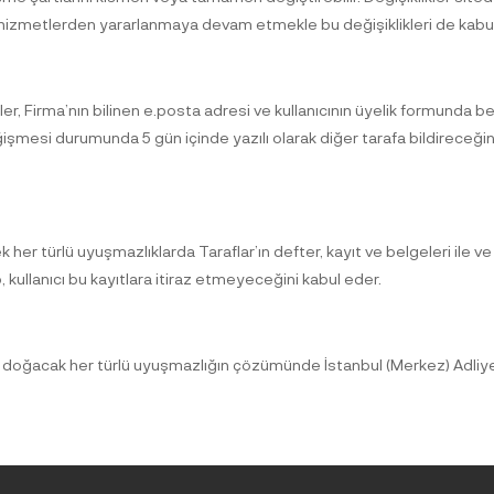
n hizmetlerden yararlanmaya devam etmekle bu değişiklikleri de kabul 
er, Firma’nın bilinen e.posta adresi ve kullanıcının üyelik formunda beli
ğişmesi durumunda 5 gün içinde yazılı olarak diğer tarafa bildireceğini
k her türlü uyuşmazlıklarda Taraflar’ın defter, kayıt ve belgeleri ile ve 
kullanıcı bu kayıtlara itiraz etmeyeceğini kabul eder.
acak her türlü uyuşmazlığın çözümünde İstanbul (Merkez) Adliyesi M