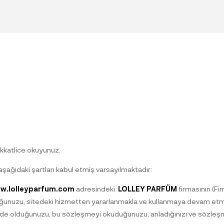
dikkatlice okuyunuz.
 aşağıdaki şartları kabul etmiş varsayılmaktadır:
w.lolleyparfum.com
adresindeki
LOLLEY PARFÜM
firmasının (Firm
olduğunuzu, sitedeki hizmetten yararlanmakla ve kullanmaya devam e
rinde olduğunuzu, bu sözleşmeyi okuduğunuzu, anladığınızı ve sözleşm