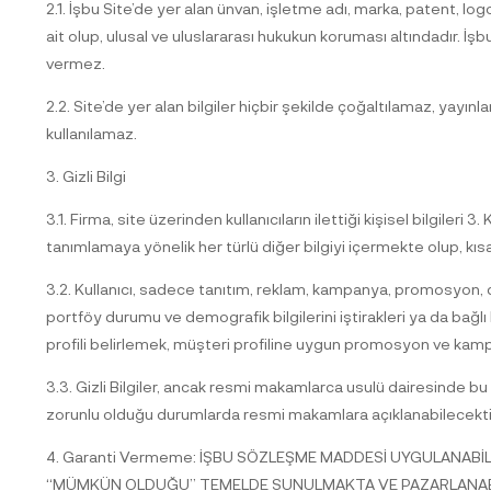
2.1. İşbu Site’de yer alan ünvan, işletme adı, marka, patent, logo,
ait olup, ulusal ve uluslararası hukukun koruması altındadır. İş
vermez.
2.2. Site’de yer alan bilgiler hiçbir şekilde çoğaltılamaz, yay
kullanılamaz.
3. Gizli Bilgi
3.1. Firma, site üzerinden kullanıcıların ilettiği kişisel bilgileri
tanımlamaya yönelik her türlü diğer bilgiyi içermekte olup, kısaca 
3.2. Kullanıcı, sadece tanıtım, reklam, kampanya, promosyon, duy
portföy durumu ve demografik bilgilerini iştirakleri ya da bağl
profili belirlemek, müşteri profiline uygun promosyon ve kamp
3.3. Gizli Bilgiler, ancak resmi makamlarca usulü dairesinde 
zorunlu olduğu durumlarda resmi makamlara açıklanabilecekti
4. Garanti Vermeme: İŞBU SÖZLEŞME MADDESİ UYGULANABİ
“MÜMKÜN OLDUĞU” TEMELDE SUNULMAKTA VE PAZARLANABİLİ