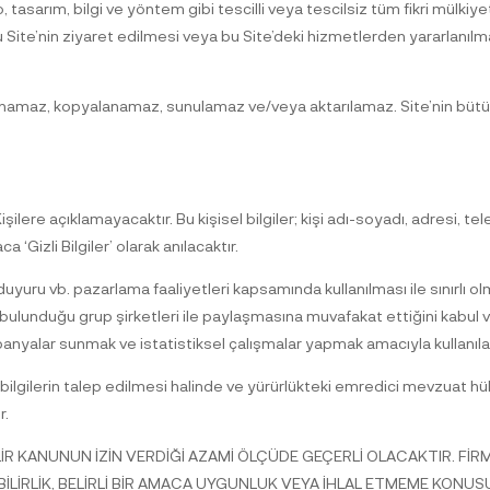
 tasarım, bilgi ve yöntem gibi tescilli veya tescilsiz tüm fikri mülkiyet 
bu Site’nin ziyaret edilmesi veya bu Site’deki hizmetlerden yararlanıl
ınlanamaz, kopyalanamaz, sunulamaz ve/veya aktarılamaz. Site’nin bütünü
 3. Kişilere açıklamayacaktır. Bu kişisel bilgiler; kişi adı-soyadı, adresi,
‘Gizli Bilgiler’ olarak anılacaktır.
uru vb. pazarlama faaliyetleri kapsamında kullanılması ile sınırlı olma
ı bulunduğu grup şirketleri ile paylaşmasına muvafakat ettiğini kabul 
anyalar sunmak ve istatistiksel çalışmalar yapmak amacıyla kullanılab
bu bilgilerin talep edilmesi halinde ve yürürlükteki emredici mevzuat
r.
LİR KANUNUN İZİN VERDİĞİ AZAMİ ÖLÇÜDE GEÇERLİ OLACAKTIR. Fİ
RLİK, BELİRLİ BİR AMACA UYGUNLUK VEYA İHLAL ETMEME KONUS