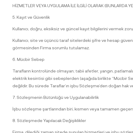
HİZMETLER VEYA UYGULAMA İLE İLGİLİ OLARAK (BUNLARDA YE
5. Kayıt ve Güvenlik
Kullanıcı, doğru, eksiksiz ve güncel kayıt bilgilerini vermek zor
Kullanıcı, site ve üçüncü taraf sitelerdeki şifre ve hesap güve
görmesinden Firma sorumlu tutulamaz.
6. Mücbir Sebep
Tarafların kontrolünde olmayan; tabii afetler, yangın, patlamalar, 
elektrik kesintisi gibi sebeplerden (aşağıda birlikte “Mücbir 
değildir. Bu sürede Taraflar’ın işbu Sözleşme’den doğan hak ve 
7. Sözleşmenin Bütünlüğü ve Uygulanabilirlik
İşbu sözleşme şartlarından biri, kısmen veya tamamen geçersi
8. Sözleşmede Yapılacak Değişiklikler
Firma, dilediği zaman sitede sunulan hizmetleri ve işbu sözleşme