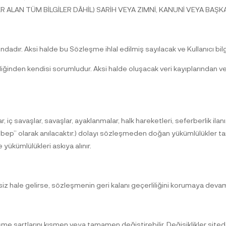
R ALAN TÜM BİLGİLER DÂHİL) SARİH VEYA ZIMNİ, KANUNİ VEYA BA
undadır. Aksi halde bu Sözleşme ihlal edilmiş sayılacak ve Kullanıcı bil
nliğinden kendisi sorumludur. Aksi halde oluşacak veri kayıplarından v
iç savaşlar, savaşlar, ayaklanmalar, halk hareketleri, seferberlik ilanı, 
Sebep” olarak anılacaktır.) dolayı sözleşmeden doğan yükümlülükler ta
yükümlülükleri askıya alınır.
z hale gelirse, sözleşmenin geri kalanı geçerliliğini korumaya deva
 şartlarını kısmen veya tamamen değiştirebilir. Değişiklikler sitede y