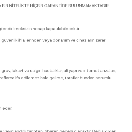
ŞKA BİR NİTELİKTE HİÇBİR GARANTİDE BULUNMAMAKTADIR.
gilendirilmeksizin hesap kapatılabilecektir.
e güvenlik ihlallerinden veya donanım ve cihazların zarar
grev, lokavt ve salgın hastalıklar, altyapı ve internet arızaları,
raflarca ifa edilemez hale gelirse, taraflar bundan sorumlu
m eder.
ayınlandığı tarihten itibaren geçerli olacaktır. Değişiklikleri