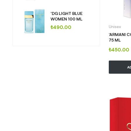
'DG LIGHT BLUE
WOMEN 100 ML
Unisex
₺
490.00
‘ARMANI C
75 ML
₺
450.00
A