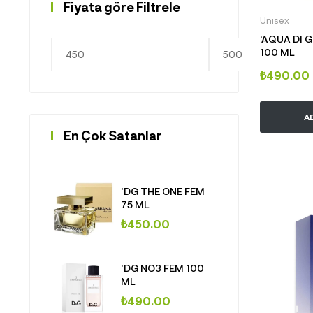
Fiyata göre Filtrele
Unisex
‘AQUA DI 
100 ML
₺
490.00
A
En Çok Satanlar
'DG THE ONE FEM
75 ML
₺
450.00
'DG NO3 FEM 100
ML
₺
490.00