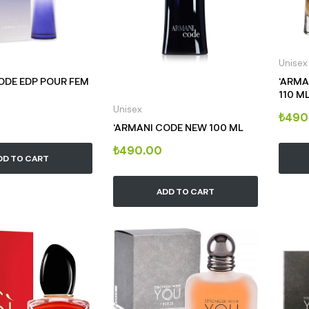
Unisex
ODE EDP POUR FEM
‘ARMA
110 M
Unisex
₺
490
‘ARMANI CODE NEW 100 ML
₺
490.00
DD TO CART
ADD TO CART