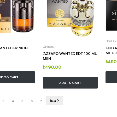
Unisex
Unisex
ANTED BY NIGHT
‘BULG
L
ML H
‘AZZARO WANTED EDT 100 ML
MEN
₺
490
₺
490.00
DD TO CART
ADD TO CART
3
4
5
6
7
İleri