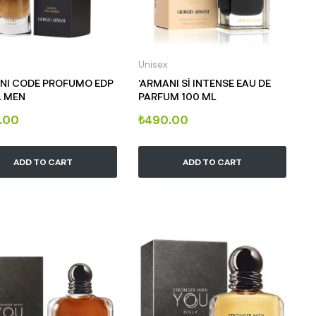
Unisex
NI CODE PROFUMO EDP
‘ARMANI Sİ INTENSE EAU DE
L MEN
PARFUM 100 ML
.00
₺
490.00
ADD TO CART
ADD TO CART