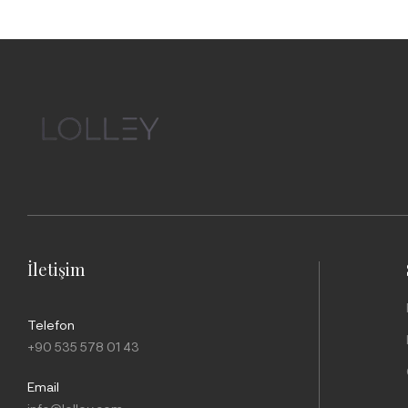
İletişim
Telefon
+90 535 578 01 43
Email