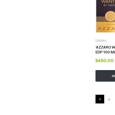
Unisex
‘AZZARO W
EDP 100 M
₺
490.00
A
1
2