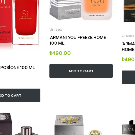
Unisex
Unisex
‘ARMANI YOU FREEZE HOME
100 ML
‘ARMA
HOME 
₺
490.00
₺
490
İ POSİONE 100 ML
ADD TO CART
DD TO CART