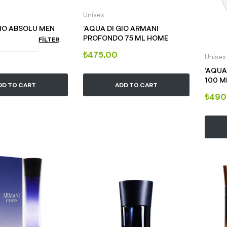
Unisex
GIO ABSOLU MEN
‘AQUA DI GIO ARMANI
PROFONDO 75 ML HOME
FILTER
₺
475.00
Unisex
‘AQUA
100 M
DD TO CART
ADD TO CART
₺
490