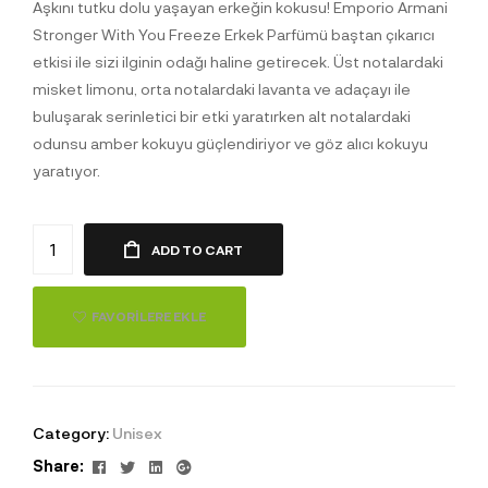
Aşkını tutku dolu yaşayan erkeğin kokusu! Emporio Armani
Stronger With You Freeze Erkek Parfümü baştan çıkarıcı
etkisi ile sizi ilginin odağı haline getirecek. Üst notalardaki
misket limonu, orta notalardaki lavanta ve adaçayı ile
buluşarak serinletici bir etki yaratırken alt notalardaki
odunsu amber kokuyu güçlendiriyor ve göz alıcı kokuyu
yaratıyor.
ADD TO CART
FAVORILERE EKLE
Category:
Unisex
Facebook
Twitter
Linkedin
Google+
Share: