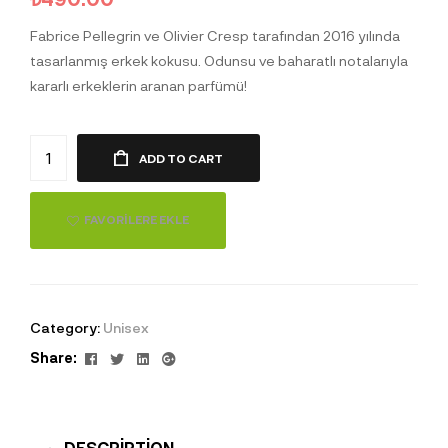
Fabrice Pellegrin ve Olivier Cresp tarafından 2016 yılında
tasarlanmış erkek kokusu. Odunsu ve baharatlı notalarıyla
kararlı erkeklerin aranan parfümü!
ADD TO CART
FAVORILERE EKLE
Category:
Unisex
Facebook
Twitter
Linkedin
Google+
Share:
DESCRIPTION