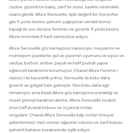
cazibe, gizemli bir bakış, zarif bir suret, kadının sesindeki
nüans gibidir. Allure Sensuelle, tıpkı değerli bir mücevher
gibi 6 yönlü kesimi, şehveti çağrıştıran vernikli kırmızı
kapağı ile son derece feminen ve gizemli. 6 yönlü kesimi
Allure ismindeki 6 harfi sembolize ediyor.
Allure Sensuelle göz kamaştırıcı narenciye, meyvemsi ve
muhteşem çiçeklerle, gül ve yasemin uyumunu ve eşsiz ve
vanilya, burbon, amber, paçuli ve hafif pudralı yapısı
eğlenceli karakterini korumuştur. Chanel Allure Femme (
classic ) ile benzerlik yoktur, Sensuelle ile koku daha
gizemli ve gölgeli hale gelmiştir. Yeni koku daha ağır
olmamıştır, ama klasik Allure göz kamaştırıcı parlaklığı ve
neşeli güneşli karakteri aksine, Allure Sensuelle sıcaktır,
onun haff pudralı kokusu ve oryantal notları
vurgulanır. Chanel Allure Sensuelle kalp notları (meyve
şekerlemesi), Haiti vetiver ağacının odunsu ve zarif kokusu
şehvetli baharat beraberinde eşlik ediyor.