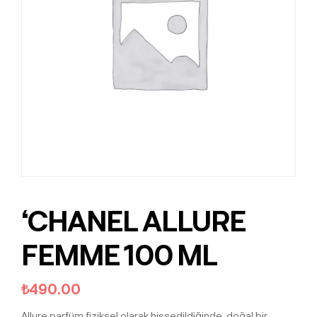
‘CHANEL ALLURE
FEMME 100 ML
₺
490.00
Allure parfüm fiziksel olarak hissedildiğinde, doğal bir