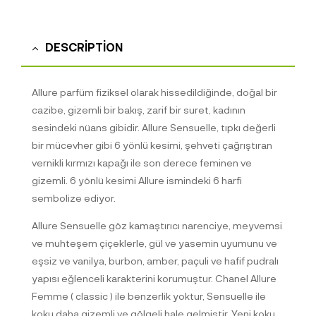
DESCRIPTION
Allure parfüm fiziksel olarak hissedildiğinde, doğal bir
cazibe, gizemli bir bakış, zarif bir suret, kadının
sesindeki nüans gibidir. Allure Sensuelle, tıpkı değerli
bir mücevher gibi 6 yönlü kesimi, şehveti çağrıştıran
vernikli kırmızı kapağı ile son derece feminen ve
gizemli. 6 yönlü kesimi Allure ismindeki 6 harfi
sembolize ediyor.
Allure Sensuelle göz kamaştırıcı narenciye, meyvemsi
ve muhteşem çiçeklerle, gül ve yasemin uyumunu ve
eşsiz ve vanilya, burbon, amber, paçuli ve hafif pudralı
yapısı eğlenceli karakterini korumuştur. Chanel Allure
Femme ( classic ) ile benzerlik yoktur, Sensuelle ile
koku daha gizemli ve gölgeli hale gelmiştir. Yeni koku