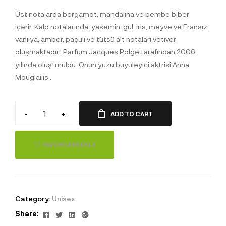
Üst notalarda bergamot, mandalina ve pembe biber
içerir. Kalp notalarında; yasemin, gül, iris, meyve ve Fransız
vanilya, amber, paçuli ve tütsü alt notaları vetiver
oluşmaktadır. Parfüm Jacques Polge tarafından 2006
yılında oluşturuldu
.
Onun yüzü büyüleyici aktrisi Anna
Mouglailis..
-
+
ADD TO CART
FAVORILERE EKLE
Category:
Unisex
Facebook
Twitter
Linkedin
Google+
Share: