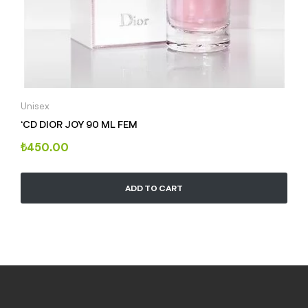
Unisex
‘CD DIOR JOY 90 ML FEM
₺
450.00
ADD TO CART