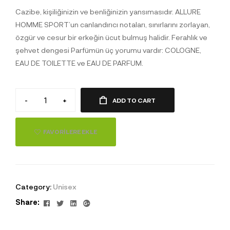
Cazibe, kişiliğinizin ve benliğinizin yansımasıdır. ALLURE
HOMME SPORT’un canlandırıcı notaları, sınırlarını zorlayan,
özgür ve cesur bir erkeğin ücut bulmuş halidir. Ferahlık ve
şehvet dengesi Parfümün üç yorumu vardır: COLOGNE,
EAU DE TOILETTE ve EAU DE PARFUM.
-
+
ADD TO CART
FAVORILERE EKLE
Category:
Unisex
Facebook
Twitter
Linkedin
Google+
Share: